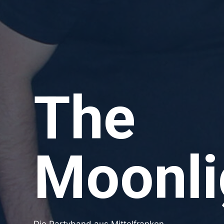
The
Moonli
Die Partyband aus Mittelfranken